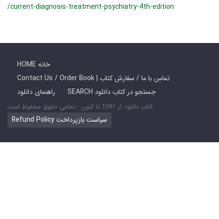
/current-diagnosis-treatment-psychiatry-4th-edition
HOME خانه
Contact Us / Order Book | تماس با ما / سفارش کتاب
SEARCH جستجو در کتاب دانلود
راهنمای دانلود
کتاب دانلود: از 1391 تا کنون - تمامی حقوق محفوظ است
Refund Policy سیاست بازپرداخت