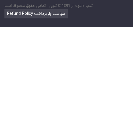
کتاب دانلود: از 1391 تا کنون - تمامی حقوق محفوظ است
Refund Policy سیاست بازپرداخت