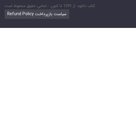
کتاب دانلود: از 1391 تا کنون - تمامی حقوق محفوظ است
Refund Policy سیاست بازپرداخت