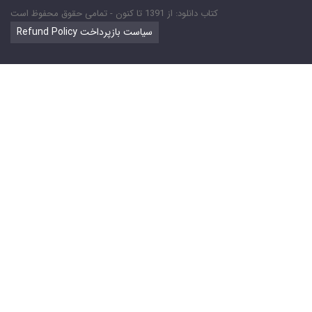
کتاب دانلود: از 1391 تا کنون - تمامی حقوق محفوظ است
Refund Policy سیاست بازپرداخت