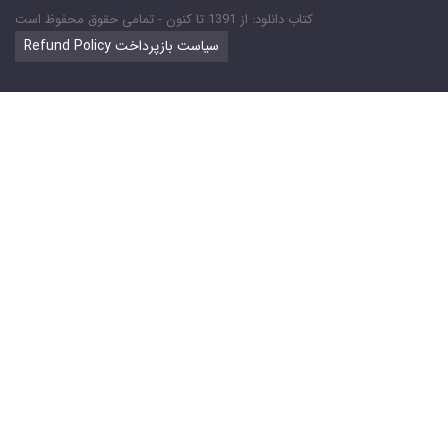
کتاب دانلود: از 1391 تا کنون - تمامی حقوق محفوظ است
Refund Policy سیاست بازپرداخت