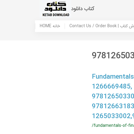
کتاب دانلود
 ما / سفارش کتاب
HOME خانه
97812650
Fundamentals o
1266669485,
97812650330
97812663183
1265033002,
/fundamentals-of-fina