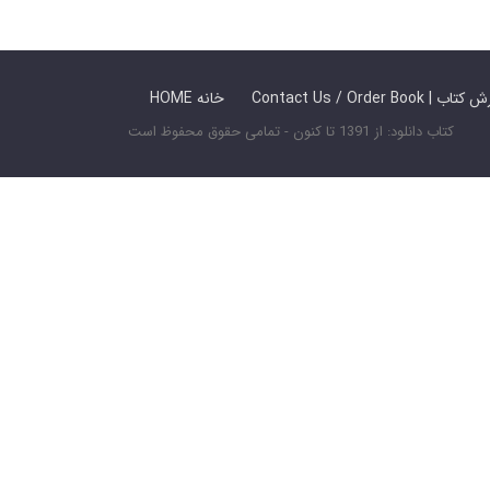
 ما / سفارش کتاب
HOME خانه
کتاب دانلود: از 1391 تا کنون - تمامی حقوق محفوظ است