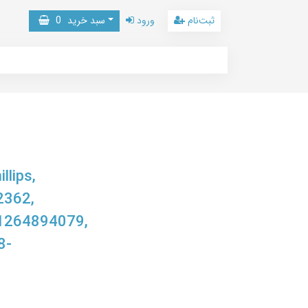
ثبت‌نام
ورود
سبد خرید
0
llips,
2362,
1264894079,
8-