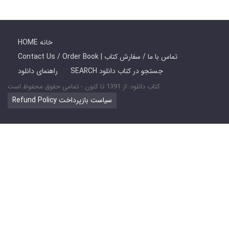
HOME خانه
Contact Us / Order Book | تماس با ما / سفارش کتاب
SEARCH جستجو در کتاب دانلود
راهنمای دانلود
کتاب دانلود: از 1391 تا کنون - تمامی حقوق محفوظ است
Refund Policy سیاست بازپرداخت