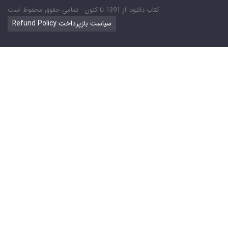
کتاب دانلود: از 1391 تا کنون - تمامی حقوق محفوظ است
Refund Policy سیاست بازپرداخت