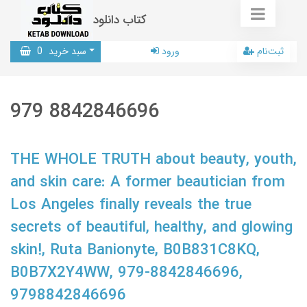
کتاب دانلود
ثبت‌نام
ورود
سبد خرید
0
979 8842846696
THE WHOLE TRUTH about beauty, youth,
and skin care: A former beautician from
Los Angeles finally reveals the true
secrets of beautiful, healthy, and glowing
skin!, Ruta Banionyte, B0B831C8KQ,
B0B7X2Y4WW, 979-8842846696,
9798842846696