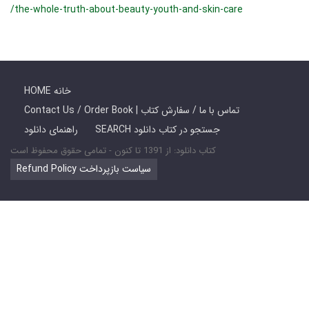
/the-whole-truth-about-beauty-youth-and-skin-care
HOME خانه
Contact Us / Order Book | تماس با ما / سفارش کتاب
SEARCH جستجو در کتاب دانلود
راهنمای دانلود
کتاب دانلود: از 1391 تا کنون - تمامی حقوق محفوظ است
Refund Policy سیاست بازپرداخت