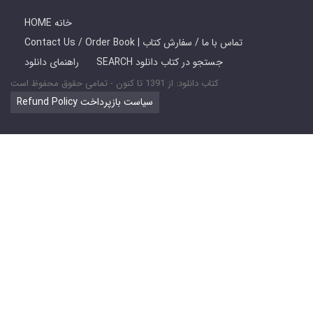
HOME خانه
Contact Us / Order Book | تماس با ما / سفارش کتاب
SEARCH جستجو در کتاب دانلود
راهنمای دانلود
کتاب دانلود: از 1391 تا کنون - تمامی حقوق محفوظ است
Refund Policy سیاست بازپرداخت