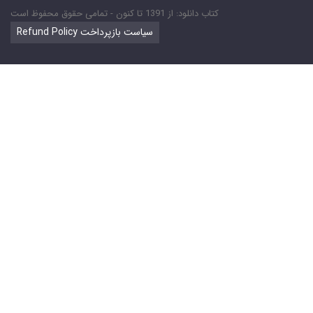
کتاب دانلود: از 1391 تا کنون - تمامی حقوق محفوظ است
Refund Policy سیاست بازپرداخت