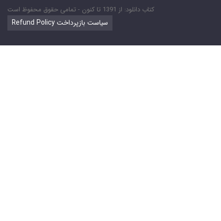
کتاب دانلود: از 1391 تا کنون - تمامی حقوق محفوظ است
Refund Policy سیاست بازپرداخت