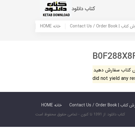
کتاب دانلود
 ما / سفارش کتاب
HOME خانه
B0F288X8
فارش دهید. The search
did not yield any r
 ما / سفارش کتاب
HOME خانه
کتاب دانلود: از 1391 تا کنون - تمامی حقوق محفوظ است