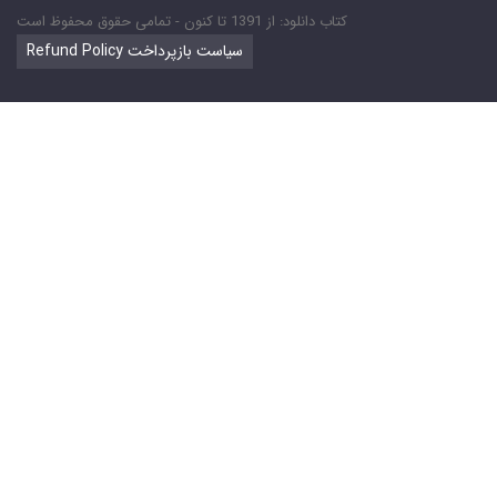
کتاب دانلود: از 1391 تا کنون - تمامی حقوق محفوظ است
Refund Policy سیاست بازپرداخت