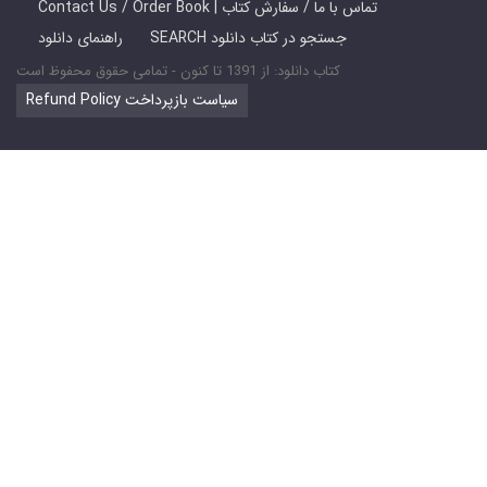
Contact Us / Order Book | تماس با ما / سفارش کتاب
SEARCH جستجو در کتاب دانلود
راهنمای دانلود
کتاب دانلود: از 1391 تا کنون - تمامی حقوق محفوظ است
Refund Policy سیاست بازپرداخت