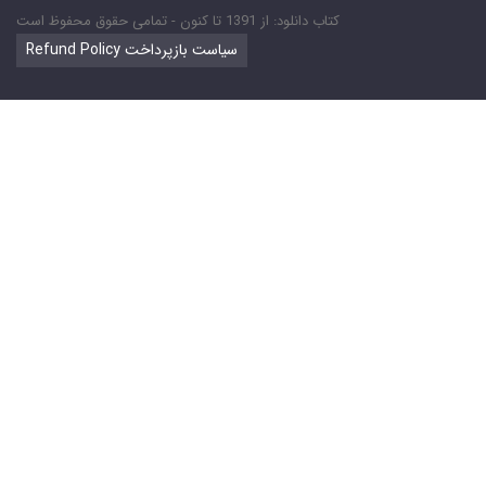
کتاب دانلود: از 1391 تا کنون - تمامی حقوق محفوظ است
Refund Policy سیاست بازپرداخت