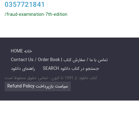
0357721841
/fraud-examination-7th-edition
HOME خانه
Contact Us / Order Book | تماس با ما / سفارش کتاب
SEARCH جستجو در کتاب دانلود
راهنمای دانلود
کتاب دانلود: از 1391 تا کنون - تمامی حقوق محفوظ است
Refund Policy سیاست بازپرداخت