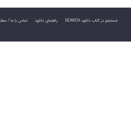
SEARCH جستجو در کتاب دانلود
راهنمای دانلود
Contact Us / Order Book | تماس با