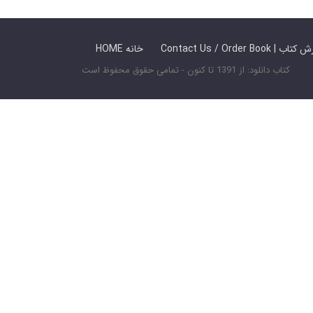
 ما / سفارش کتاب
HOME خانه
کتاب دانلود: از 1391 تا کنون - تمامی حقوق محفوظ است