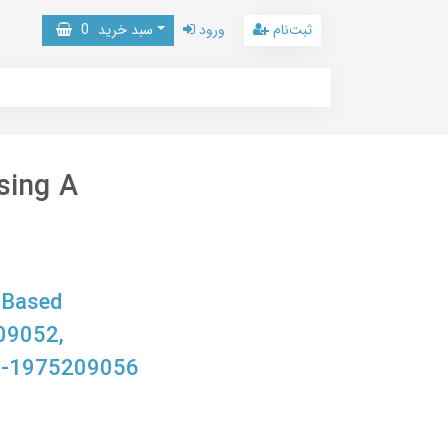
ثبت‌نام
ورود
سبد خرید
0
sing A
-Based
09052,
8-1975209056