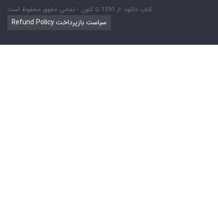
کتاب دانلود: از 1391 تا کنون - تمامی حقوق محفوظ است
Refund Policy سیاست بازپرداخت