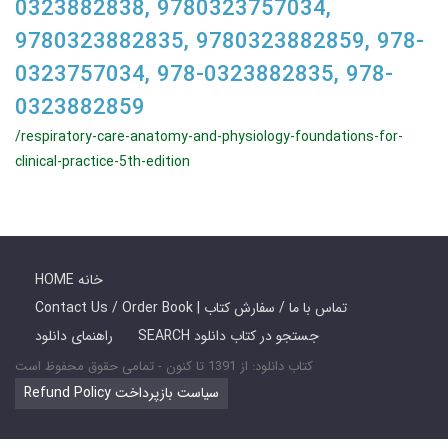
0323882838, 9780323757034,
9780323882835, 9780323882859, 978-
0323757034, 978-0323882835, 978-
0323882859
/respiratory-care-anatomy-and-physiology-foundations-for-
clinical-practice-5th-edition
HOME خانه
Contact Us / Order Book | تماس با ما / سفارش کتاب
SEARCH جستجو در کتاب دانلود
راهنمای دانلود
کتاب دانلود: از 1391 تا کنون - تمامی حقوق محفوظ است
Refund Policy سیاست بازپرداخت