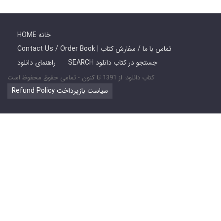
HOME خانه
Contact Us / Order Book | تماس با ما / سفارش کتاب
SEARCH جستجو در کتاب دانلود
راهنمای دانلود
کتاب دانلود: از 1391 تا کنون - تمامی حقوق محفوظ است
Refund Policy سیاست بازپرداخت