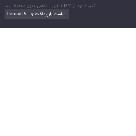
کتاب دانلود: از 1391 تا کنون - تمامی حقوق محفوظ است
Refund Policy سیاست بازپرداخت