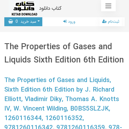
کتاب دانلود
ثبت‌نام
ورود
سبد خرید
0
The Properties of Gases and
Liquids Sixth Edition 6th Edition
The Properties of Gases and Liquids,
Sixth Edition 6th Edition by J. Richard
Elliott, Vladimir Diky, Thomas A. Knotts
IV, W. Vincent Wilding, B0BS5SLZJK,
1260116344, 1260116352,
9781260116342, 9781260116359, 978-