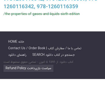
1260116342, 978-1260116359
/the-properties-of-gases-and-liquids-sixth-edition
HOME خانه
Contact Us / Order Book | تماس با ما / سفارش کتاب
SEARCH جستجو در کتاب دانلود
راهنمای دانلود
کتاب دانلود: از 1391 تا کنون - تمامی حقوق محفوظ است
Refund Policy سیاست بازپرداخت