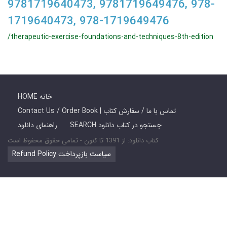
9781719640473, 9781719649476, 978-
1719640473, 978-1719649476
/therapeutic-exercise-foundations-and-techniques-8th-edition
HOME خانه
Contact Us / Order Book | تماس با ما / سفارش کتاب
SEARCH جستجو در کتاب دانلود
راهنمای دانلود
کتاب دانلود: از 1391 تا کنون - تمامی حقوق محفوظ است
Refund Policy سیاست بازپرداخت