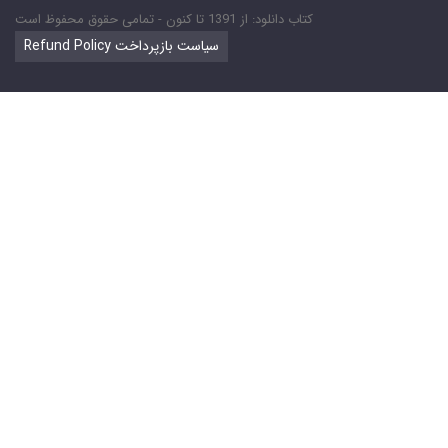
کتاب دانلود: از 1391 تا کنون - تمامی حقوق محفوظ است
Refund Policy سیاست بازپرداخت