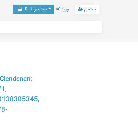
ثبت‌نام
ورود
سبد خرید
0
Clendenen;
1,
0138305345,
78-