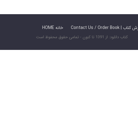
 ما / سفارش کتاب
HOME خانه
کتاب دانلود: از 1391 تا کنون - تمامی حقوق محفوظ است