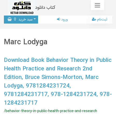
کتاب دانلود
ثبت‌نام
ورود
سبد خرید
0
Marc Lodyga
Download Book Behavior Theory in Public
Health Practice and Research 2nd
Edition, Bruce Simons-Morton, Marc
Lodyga, 9781284231724,
9781284231717, 978-1284231724, 978-
1284231717
/behavior-theory-in-public-health-practice-and-research