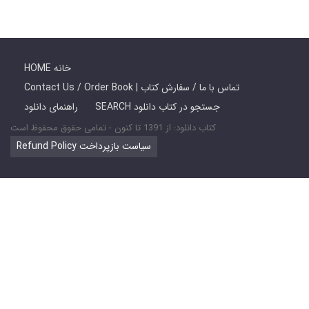
HOME خانه
Contact Us / Order Book | تماس با ما / سفارش کتاب
SEARCH جستجو در کتاب دانلود
راهنمای دانلود
کتاب دانلود: از 1391 تا کنون - تمامی حقوق محفوظ است
Refund Policy سیاست بازپرداخت