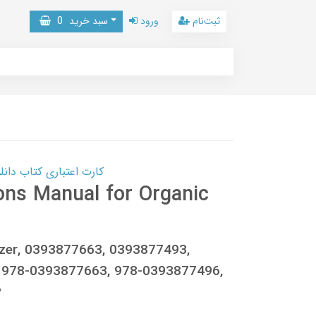
ثبت‌نام
ورود
سبد خرید
0
کارت اعتباری کتاب دانلود با 10,000,000 اعتبار دانلود کتا
ons Manual for Organic
elzer, 0393877663, 0393877493,
 978-0393877663, 978-0393877496,
P