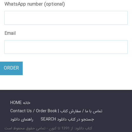
WhatsApp number (optional)
Email
ORDER
HOME خانه
Contact Us / Order Book | تماس با ما / سفارش کتاب
SEARCH جستجو در کتاب دانلود
راهنمای دانلود
کتاب دانلود: از 1391 تا کنون - تمامی حقوق محفوظ است