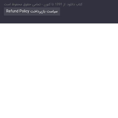
کتاب دانلود: از 1391 تا کنون - تمامی حقوق محفوظ است
Refund Policy سیاست بازپرداخت