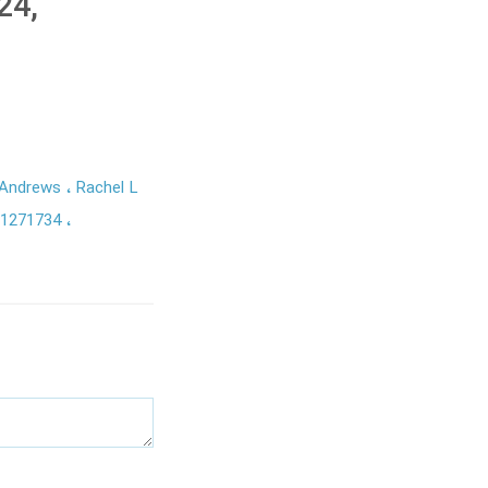
24,
 Andrews
Rachel L
31271734