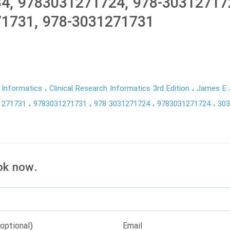
4, 9783031271724, 978-30312717
1731, 978-3031271731
h Informatics
Clinical Research Informatics 3rd Edition
James E
1271731
9783031271731
978 3031271724
9783031271724
30
ok now.
optional)
Email