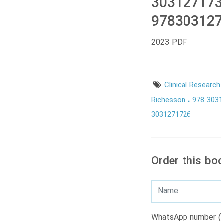
303127173
978303127
2023 PDF
Clinical Researc
Richesson
978 303
3031271726
Order this bo
WhatsApp number (