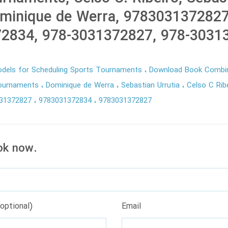
ominique de Werra, 9783031372827
2834, 978-3031372827, 978-3031
odels for Scheduling Sports Tournaments
Download Book Combin
Tournaments
Dominique de Werra
Sebastian Urrutia
Celso C Rib
031372827
9783031372834
9783031372827
ok now.
optional)
Email