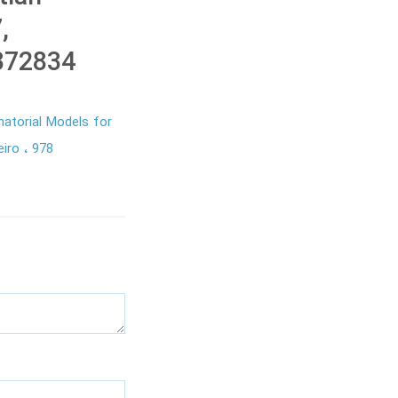
,
372834
atorial Models for
eiro
978