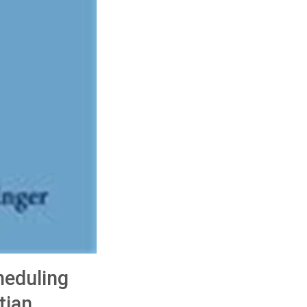
heduling
tian