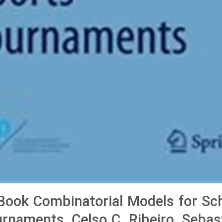
ook Combinatorial Models for Sc
rnaments, Celso C. Ribeiro, Sebas