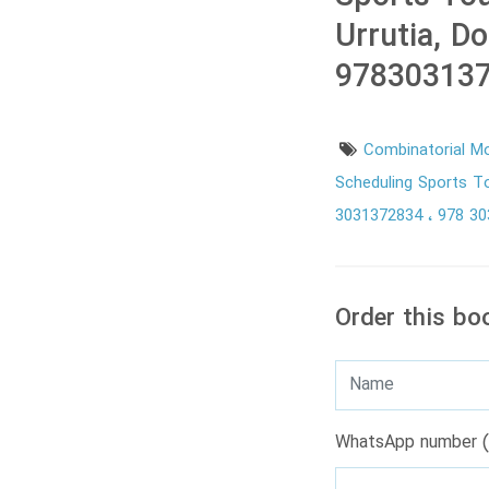
Urrutia, D
978303137
Combinatorial M
Scheduling Sports 
3031372834
978 3
Order this bo
WhatsApp number (