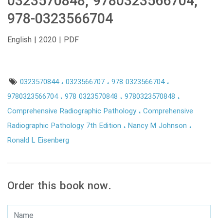
0323570848, 9780323566704,
978-0323566704
English | 2020 | PDF
0323570844
0323566707
978 0323566704
9780323566704
978 0323570848
9780323570848
Comprehensive Radiographic Pathology
Comprehensive
Radiographic Pathology 7th Edition
Nancy M Johnson
Ronald L Eisenberg
Order this book now.