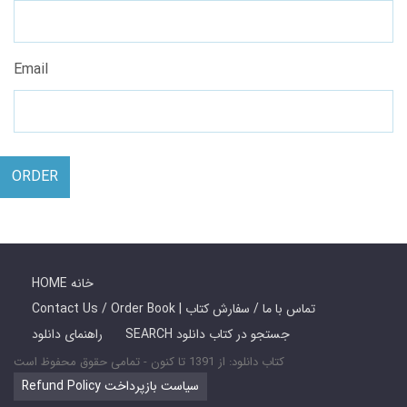
Email
ORDER
HOME خانه
Contact Us / Order Book | تماس با ما / سفارش کتاب
SEARCH جستجو در کتاب دانلود
راهنمای دانلود
کتاب دانلود: از 1391 تا کنون - تمامی حقوق محفوظ است
Refund Policy سیاست بازپرداخت