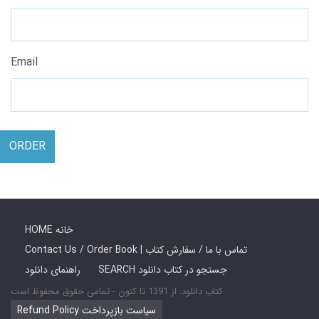
Email
ORDER
HOME خانه
Contact Us / Order Book | تماس با ما / سفارش کتاب
SEARCH جستجو در کتاب دانلود
راهنمای دانلود
کتاب دانلود: از 1391 تا کنون - تمامی حقوق محفوظ است
Refund Policy سیاست بازپرداخت