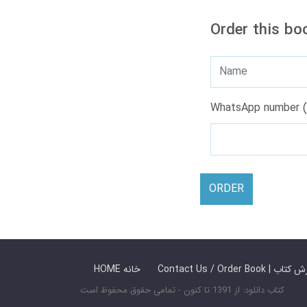
Order this bo
WhatsApp number (
ORDER
 ما / سفارش کتاب
HOME خانه
کتاب دانلود: از 1391 تا کنون - تمامی حقوق محفوظ است