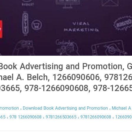
ook Advertising and Promotion, G
hael A. Belch, 1266090606, 97812
3665, 978-1266090608, 978-1266
 Promotion
Download Book Advertising and Promotion
Michael A
665
978 1266090608
9781266503665
9781266090608
1266090