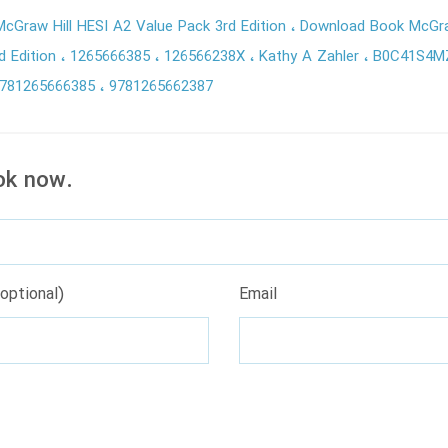
cGraw Hill HESI A2 Value Pack 3rd Edition
Download Book McGraw
rd Edition
1265666385
126566238X
Kathy A Zahler
B0C41S4
781265666385
9781265662387
ok now.
optional)
Email