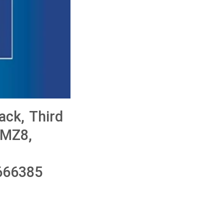
ck, Third
4MZ8,
666385