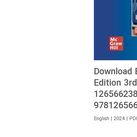
Download B
Edition 3r
126566238
978126566
English | 2024 | PD