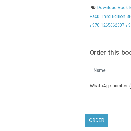
Download Book M
Pack Third Edition 3
978 1265662387
9
Order this bo
WhatsApp number (
ORDER