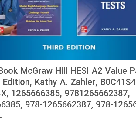
ook McGraw Hill HESI A2 Value Pa
d Edition, Kathy A. Zahler, B0C41S
X, 1265666385, 9781265662387,
6385, 978-1265662387, 978-1265
F