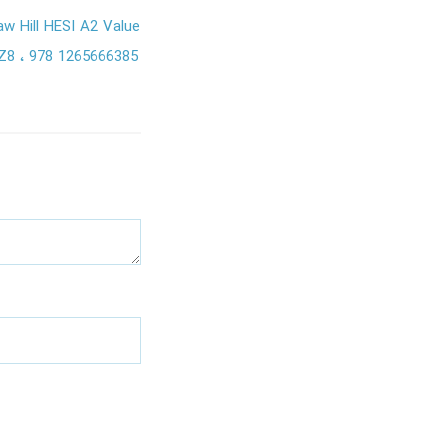
 Hill HESI A2 Value
MZ8
978 1265666385