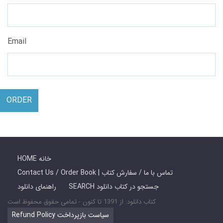
Email
ORDER
HOME خانه
Contact Us / Order Book | تماس با ما / سفارش کتاب
SEARCH جستجو در کتاب دانلود
راهنمای دانلود
کتاب دانلود: از 1391 تا کنون - تمامی حقوق محفوظ است
Refund Policy سیاست بازپرداخت