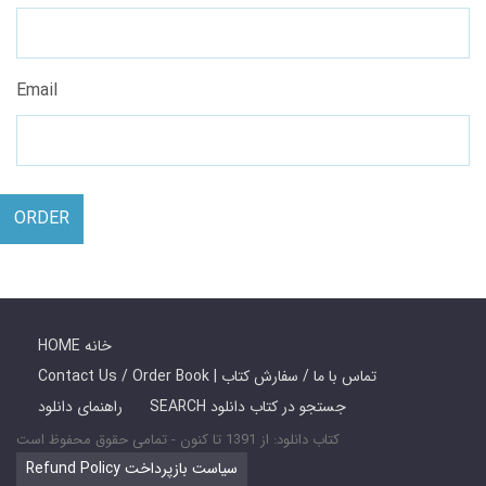
Email
ORDER
HOME خانه
Contact Us / Order Book | تماس با ما / سفارش کتاب
SEARCH جستجو در کتاب دانلود
راهنمای دانلود
کتاب دانلود: از 1391 تا کنون - تمامی حقوق محفوظ است
Refund Policy سیاست بازپرداخت