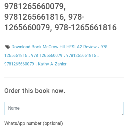
9781265660079,
9781265661816, 978-
1265660079, 978-1265661816
Download Book McGraw Hill HESI A2 Review
978
1265661816
978 1265660079
9781265661816
9781265660079
Kathy A Zahler
Order this book now.
WhatsApp number (optional)