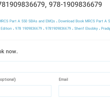
9781909836679, 978-1909836679
MRCS Part A 550 SBAs and EMQs
Download Book MRCS Part A 
 Edition
978 1909836679
9781909836679
Sherif Elsobky
Pradi
ok now.
optional)
Email