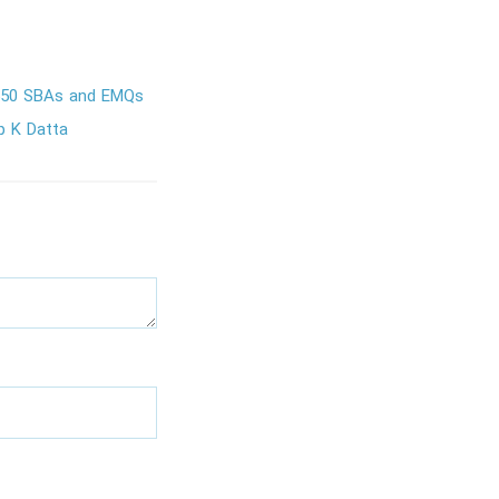
550 SBAs and EMQs
p K Datta