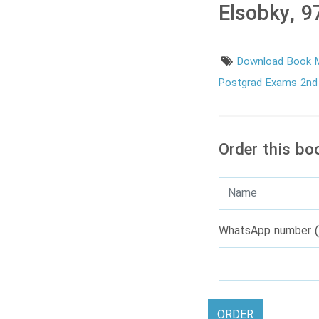
Elsobky, 
Download Book 
Postgrad Exams 2nd
Order this bo
WhatsApp number (
ORDER