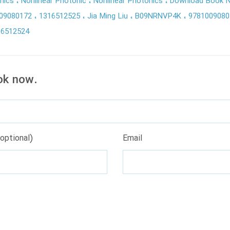
nics
Nonlinear Photonic
Nonlinear Photonics
Download Book N
09080172
1316512525
Jia Ming Liu
B09NRNVP4K
978100908
16512524
ok now.
optional)
Email