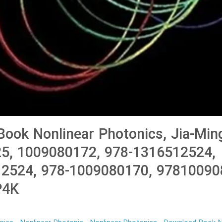
ook Nonlinear Photonics, Jia-Ming
5, 1009080172, 978-1316512524,
2524, 978-1009080170, 97810090
P4K