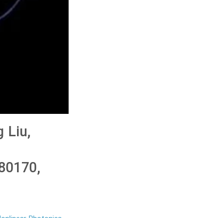
 Liu,
80170,