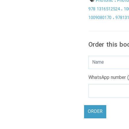
Photonic
Photo
978 1316512524
10
1009080170
97813
Order this bo
WhatsApp number (
ORDER