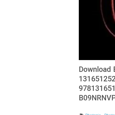
Download B
131651252
978131651
B09NRNV