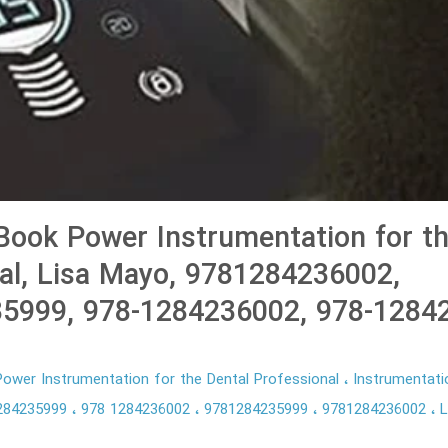
ook Power Instrumentation for th
al, Lisa Mayo, 9781284236002,
5999, 978-1284236002, 978-1284
ower Instrumentation for the Dental Professional
Instrumentati
284235999
978 1284236002
9781284235999
9781284236002
L