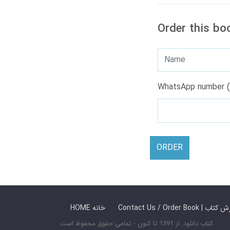
Order this bo
WhatsApp number (
ORDER
 ما / سفارش کتاب
HOME خانه
کتاب دانلود: از 1391 تا کنون - تمامی حقوق محفوظ است