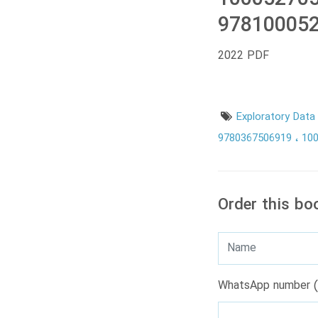
978100052
2022 PDF
Exploratory Data
9780367506919
10
Order this bo
WhatsApp number (