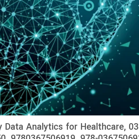
y Data Analytics for Healthcare, 
0, 9780367506919, 978-03675069