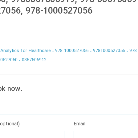
7056, 978-1000527056
 Analytics for Healthcare
978 1000527056
9781000527056
978
00527050
0367506912
ok now.
optional)
Email