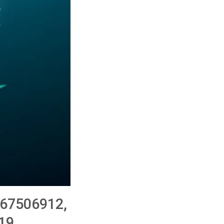
0367506912,
19,