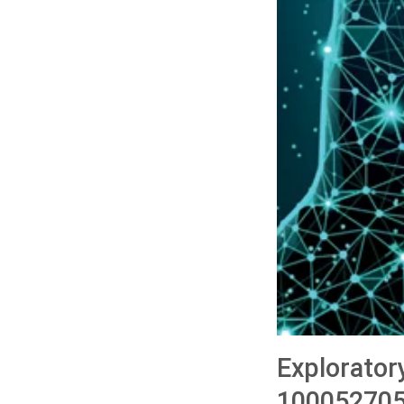
Explorator
100052705