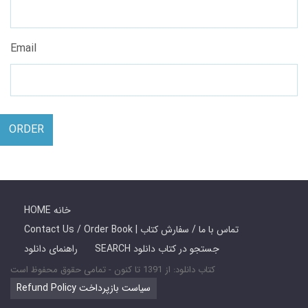
Email
ORDER
HOME خانه
Contact Us / Order Book | تماس با ما / سفارش کتاب
SEARCH جستجو در کتاب دانلود
راهنمای دانلود
کتاب دانلود: از 1391 تا کنون - تمامی حقوق محفوظ است
Refund Policy سیاست بازپرداخت