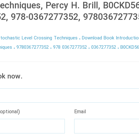
echniques, Percy H. Brill, B0CKD5
2, 978-0367277352, 97803672773
Stochastic Level Crossing Techniques
Download Book Introductio
niques
9780367277352
978 0367277352
0367277352
B0CKD5
ok now.
optional)
Email