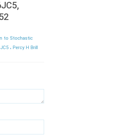
6JC5,
52
n to Stochastic
6JC5
Percy H Brill