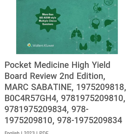
Pocket Medicine High Yield
Board Review 2nd Edition,
MARC SABATINE, 1975209818,
B0C4R57GH4, 9781975209810,
9781975209834, 978-
1975209810, 978-1975209834
English | 2023 | PDF