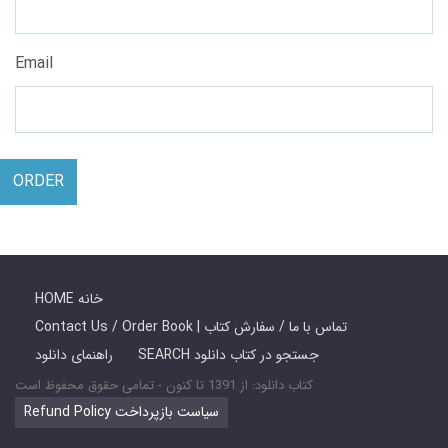
Email
ORDER
HOME خانه
Contact Us / Order Book | تماس با ما / سفارش کتاب
SEARCH جستجو در کتاب دانلود
راهنمای دانلود
کتاب دانلود: از 1391 تا کنون - تمامی حقوق محفوظ است
Refund Policy سیاست بازپرداخت