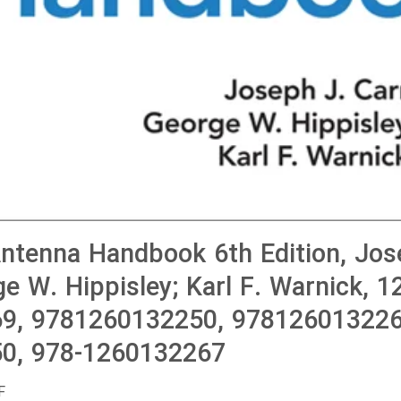
Antenna Handbook 6th Edition, Jos
ge W. Hippisley; Karl F. Warnick, 
9, 9781260132250, 978126013226
0, 978-1260132267
F