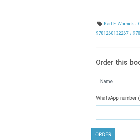
Karl F Warnick
9781260132267
97
Order this bo
WhatsApp number (
ORDER