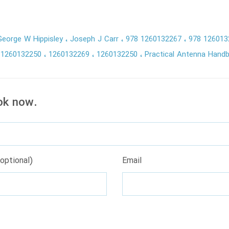
George W Hippisley
Joseph J Carr
978 1260132267
978 12601
81260132250
1260132269
1260132250
Practical Antenna Handb
ok now.
optional)
Email