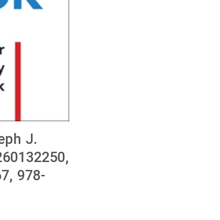
eph J.
1260132250,
7, 978-