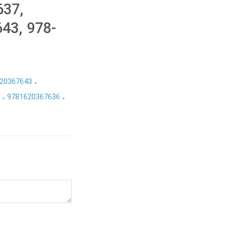
637,
43, 978-
620367643
Z
9781620367636