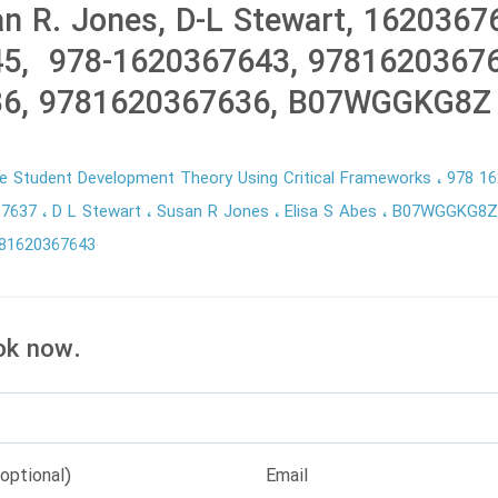
n R. Jones, D-L Stewart, 1620367
5, ‎ 978-1620367643, 97816203676
36, 9781620367636, B07WGGKG8Z
ge Student Development Theory Using Critical Frameworks
978 1
67637
D L Stewart
Susan R Jones
Elisa S Abes
B07WGGKG8
81620367643
ok now.
optional)
Email