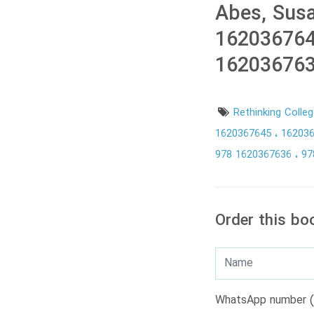
Abes, Susa
162036764
16203676
Rethinking Colle
1620367645
16203
978 1620367636
97
Order this bo
WhatsApp number (