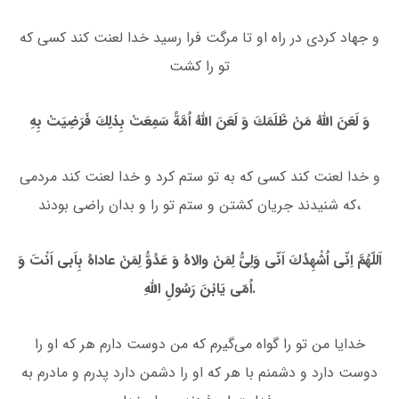
و جهاد كردى در راه او تا مرگت فرا رسید خدا لعنت كند كسى كه
تو را كشت
وَ لَعَنَ اللهُ مَنْ ظَلَمَكَ وَ لَعَنَ اللَّهُ اُمَّةً سَمِعَتْ بِذلِكَ فَرَضِیَتْ بِهِ
و خدا لعنت كند كسى كه به تو ستم كرد و خدا لعنت كند مردمى
كه شنیدند جریان كشتن و ستم تو را و بدان راضى بودند،
اَللّهُمَّ اِنّى اُشْهِدُكَ اَنّى وَلِىُّ لِمَنْ والاهُ وَ عَدُوُّ لِمَنْ عاداهُ بِاَبى اَنْتَ وَ
اُمّى یَابْنَ رَسُولِ اللَّهِ.
خدایا من تو را گواه مى‌گیرم كه من دوست دارم هر كه او را
دوست دارد و دشمنم با هر كه او را دشمن دارد پدرم و مادرم به