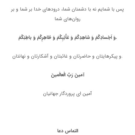
پس با شمایم نه با دشمنان شما، درودهاى خدا بر شما و بر
روان‌هاى شما
وَ اَجْسادِكُمْ وَ شاهِدِكُمْ وَ غاَّئِبِكُمْ وَ ظاهِرِكُمْ وَ باطِنِكُمْ.
و پیكرهایتان و حاضرتان و غائبتان و آشكارتان و نهانتان.
آمینَ رَبَّ الْعالَمینَ
آمین اى پروردگار جهانیان
التماس دعا