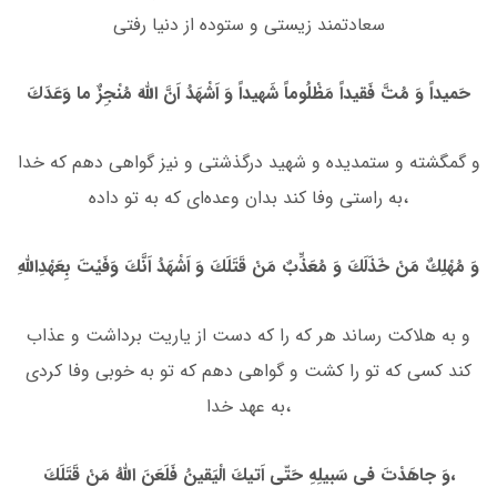
سعادتمند زیستى و ستوده از دنیا رفتى
حَمیداً وَ مُتَّ فَقیداً مَظْلُوماً شَهیداً وَ اَشْهَدُ اَنَّ اللَّهَ مُنْجِزٌ ما وَعَدَكَ
و گمگشته و ستمدیده و شهید درگذشتى و نیز گواهى دهم كه خدا
به راستى وفا كند بدان وعده‌اى كه به تو داده،
وَ مُهْلِكٌ مَنْ خَذَلَكَ وَ مُعَذِّبٌ مَنْ قَتَلَكَ وَ اَشْهَدُ اَنَّكَ وَفَیْتَ بِعَهْدِاللهِ
و به هلاكت رساند هر كه را كه دست از یاریت برداشت و عذاب
كند كسى كه تو را كشت و گواهی دهم كه تو به خوبى وفا كردى
به عهد خدا،
وَ جاهَدْتَ فى سَبیلِهِ حَتّى اَتیكَ الْیَقینُ فَلَعَنَ اللهُ مَنْ قَتَلَكَ،