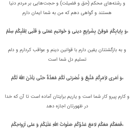
و رشته‌هاى محكم (حق و فضیلت) و حجت‌هایى بر مردم دنیا
هستند و گواهى دهم كه من به شما ایمان دارم
وَ بِاِیابِكُمْ مُوقِنٌ بِشَرایِعِ دینى وَ خَواتیمِ عَمَلى وَ قَلْبى لِقَلْبِكُمْ سِلْمٌ،
و به بازگشتتان یقین دارم با قوانین دینم و عواقب كردارم و دلم
تسلیم دل شما است
وَ اَمْرى لاَِمْرِكُمْ مُتَّبِعٌ وَ نُصْرَتى لَكُمْ مُعَدَّةٌ حَتّى یَاْذَنَ اللَّهُ لَكُمْ،
و كارم پیرو كار شما است و یاریم برایتان آماده است تا آن كه خدا
در ظهورتان اجازه دهد
فَمَعَكُمْ مَعَكُمْ لامَعَ عَدُوِّكُمْ صَلَواتُ اللهِ عَلَیْكُمْ وَ على اَرْواحِكُمْ،