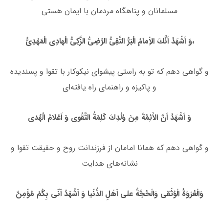
مسلمانان و پناهگاه مردمان با ایمان هستی
وَ اَشْهَدُ اَنَّكَ الاِْمامُ الْبَرُّ التَّقِىُّ الرَّضِىُّ الزَّكِىُّ الْهادِى الْمَهْدِىُّ،
و گواهى دهم كه تو به راستى پیشواى نیكوكار با تقوا و پسندیده
و پاكیزه و راهنماى راه یافته‌اى
وَ اَشْهَدُ اَنَّ الاَْئِمَّةَ مِنْ وُلْدِكَ كَلِمَةُ التَّقْوى وَ اَعْلامُ الْهُدى
و گواهى دهم كه همانا امامان از فرزندانت روح و حقیقت تقوا و
نشانه‌هاى هدایت
وَالْعُرْوَةُ الْوُثْقى وَالْحُجَّةُ على اَهْلِ الدُّنْیا وَ اَشْهَدُ اَنّى بِكُمْ مُؤْمِنٌ