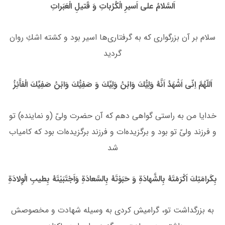
اَلسَّلامُ على اَسیرِ الْكُرُباتِ وَ قَتیلِ الْعَبَراتِ
سلام بر آن بزرگوارى كه به گرفتاری‌ها اسیر بود و كشته اشكِ روان
گردید
اَللّهُمَّ اِنّى اَشْهَدُ اَنَّهُ وَلِیُّكَ وَابْنُ وَلِیِّكَ وَ صَفِیُّكَ وَابْنُ صَفِیِّكَ الْفاَّئِزُ
خدایا من به راستى گواهى دهم كه آن حضرت ولىّ (و نماینده) تو
و فرزند ولىّ تو بود و برگزیده‌ات و فرزند برگزیده‌ات بود كه كامیاب
شد
بِكَرامَتِكَ اَكْرَمْتَهُ بِالشَّهادَةِ وَ حَبَوْتَهُ بِالسَّعادَةِ وَاَجْتَبَیْتَهُ بِطیبِ الْوِلادَةِ
به بزرگداشت تو، گرامیش كردى به وسیله شهادت و مخصوصش