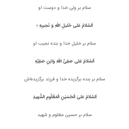
سلام بر ولى خدا و دوست او
اَلسَّلامُ عَلى خَلیلِ اللَّهِ وَ نَجیبِهِ ؛
سلام بر خلیل خدا و بنده نجیب او
اَلسَّلامُ عَلى صَفِىِّ اللَّهِ وَابْنِ صَفِیِّهِ
سلام بر بنده برگزیده خدا و فرزند برگزیده‌اش
اَلسَّلامُ عَلىَ الْحُسَیْنِ الْمَظْلُومِ الشَّهیدِ
سلام بر حسین مظلوم و شهید