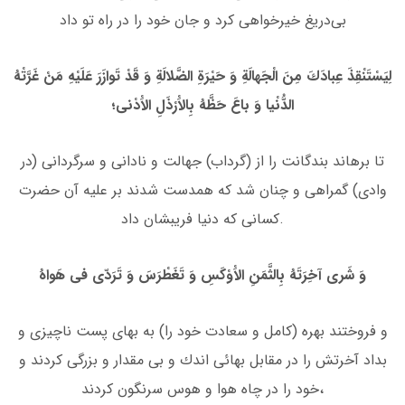
بی‌دریغ خیرخواهى كرد و جان خود را در راه تو داد
لِیَسْتَنْقِذَ عِبادَكَ مِنَ الْجَهالَةِ وَ حَیْرَةِ الضَّلالَةِ وَ قَدْ تَوازَرَ عَلَیْهِ مَنْ غَرَّتْهُ
الدُّنْیا وَ باعَ حَظَّهُ بِالاَْرْذَلِ الاَْدْنى؛
تا برهاند بندگانت را از (گرداب) جهالت و نادانى و سرگردانى (در
وادى) گمراهى و چنان شد كه همدست شدند بر علیه آن حضرت
كسانى كه دنیا فریبشان داد.
وَ شَرى آخِرَتَهُ بِالثَّمَنِ الاَْوْكَسِ وَ تَغَطْرَسَ وَ تَرَدّى فى هَواهُ
و فروختند بهره (كامل و سعادت خود را) به بهاى پست ناچیزى و
بداد آخرتش را در مقابل بهائى اندك و بى مقدار و بزرگى كردند و
خود را در چاه هوا و هوس سرنگون كردند،