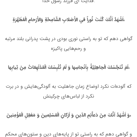
فدایت اى فرزند رسول خدا.
اَشْهَدُ اَنَّكَ كُنْتَ نُوراً فىِ الاَْصْلابِ الشّامِخَةِ وَالاَْرْحامِ الْمُطَهَّرَةِ،
گواهى دهم كه تو به راستى نورى بودى در پشت پدرانى بلند مرتبه
و رحم‌هایى پاكیزه
لَمْ تُنَجِّسْكَ الْجاهِلِیَّةُ بِاَنْجاسِها وَ لَمْ تُلْبِسْكَ الْمُدْلَهِمّاتُ مِنْ ثِیابِها،
كه آلوده‌ات نكرد اوضاع زمان جاهلیت به آلودگی‌هایش و در برت
نكرد از لباس‌هاى چركینش
وَ اَشْهَدُ اَنَّكَ مِنْ دَعاَّئِمِ الدّینِ وَ اَرْكانِ الْمُسْلِمینَ وَ مَعْقِلِ الْمُؤْمِنینَ،
و گواهى دهم كه به راستى تو از پایه‌هاى دین و ستون‌هاى محكم