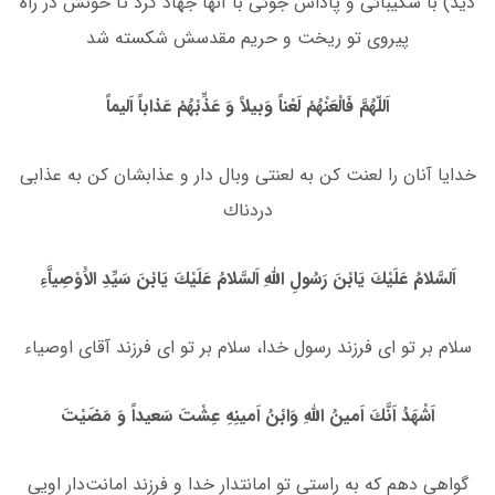
دید) با شكیبائى و پاداش جوئى با آنها جهاد كرد تا خونش در راه
پیروى تو ریخت و حریم مقدسش شكسته شد
اَللّهُمَّ فَالْعَنْهُمْ لَعْناً وَبیلاً وَ عَذِّبْهُمْ عَذاباً اَلیماً
خدایا آنان را لعنت كن به لعنتى وبال دار و عذابشان كن به عذابى
دردناك
اَلسَّلامُ عَلَیْكَ یَابْنَ رَسُولِ اللَّهِ اَلسَّلامُ عَلَیْكَ یَابْنَ سَیِّدِ الاَْوْصِیاَّءِ
سلام بر تو اى فرزند رسول خدا، سلام بر تو اى فرزند آقاى اوصیاء
اَشْهَدُ اَنَّكَ اَمینُ اللهِ وَابْنُ اَمینِهِ عِشْتَ سَعیداً وَ مَضَیْتَ
گواهى دهم كه به راستى تو امانتدار خدا و فرزند امانت‌‌دار اویى