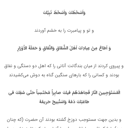
وَاَسْخَطَكَ وَاَسْخَطَ نَبِیَّكَ
و تو و پیامبرت را به خشم آوردند
وَ اَطاعَ مِنْ عِبادِكَ اَهْلَ الشِّقاقِ وَالنِّفاقِ وَ حَمَلَةَ الاَْوْزارِ
و پیروى كردند از میان بندگانت آنانى را كه اهل دو دستگى و نفاق
بودند و كسانى را كه بارهاى سنگین گناه به دوش مى‌كشیدند
الْمُسْتَوْجِبینَ النّارَ فَجاهَدَهُمْ فیكَ صابِراً مُحْتَسِباً حَتّى سُفِكَ فى
طاعَتِكَ دَمُهُ وَاسْتُبیحَ حَریمُهُ
و بدین جهت مستوجب دوزخ گشته بودند آن حضرت (كه چنان