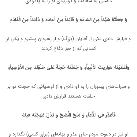
داشتى به سعادت و برگزیدى او را به پاكزادى
وَ جَعَلْتَهُ سَیِّداً مِنَ السّادَةِ وَ قآئِداً مِنَ الْقادَةِ وَ ذآئِداً مِنْ الْذادَةِ
و قرارش دادى یكى از آقایان (بزرگ) و از رهروان پیشرو و یكى از
كسانى كه از حق دفاع كردند
وَاَعْطَیْتَهُ مَواریثَ الاَْنْبِیاَّءِ وَ جَعَلْتَهُ حُجَّةً عَلى خَلْقِكَ مِنَ الاَْوْصِیاَّءِ
و میراث‌هاى پیمبران را به او دادى و از اوصیائى كه حجت تو بر
خلقت هستند قرارش دادى
فَاَعْذَرَ فىِ الدُّعآءِ وَ مَنَحَ النُّصْحَ وَ بَذَلَ مُهْجَتَهُ فیكَ
او نیز در دعوت مردم جاى عذر و بهانه‌اى (براى كسى) نگذارد و