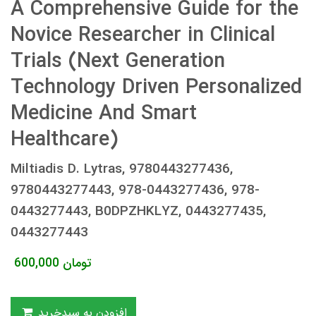
A Comprehensive Guide for the
Novice Researcher in Clinical
Trials (Next Generation
Technology Driven Personalized
Medicine And Smart
Healthcare)
Miltiadis D. Lytras, 9780443277436,
9780443277443, 978-0443277436, 978-
0443277443, B0DPZHKLYZ, 0443277435,
0443277443
تومان
600,000
افزودن به سبدخرید